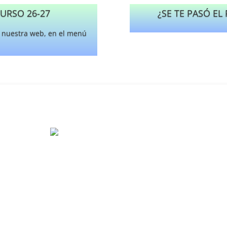
URSO 26-27
¿SE TE PASÓ EL
n nuestra web, en el menú
EOI Puerta de la Mar
Marbella