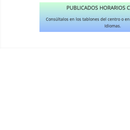
PUBLICADOS HORARIOS C
Consúltalos en los tablones del centro o e
Idiomas.